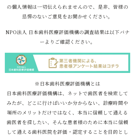
の個⼈情報は⼀切伝えられませんので、是⾮、皆様の
忌憚のないご意⾒をお聞かせください。
NPO法⼈ ⽇本⻭科医療評価機構の調査結果は以下バナ
ーよりご確認ください。
※⽇本⻭科医療評価機構とは
⽇本⻭科医療評価機構は、ネットで⻭医者を検索して
みたが、どこに⾏けばいいか分からない、診療時間や
場所のメリットだけではなく、本当に信頼して通える
⻭医者を探したい、そんな患者様のために本当に信頼
して通える⻭科医院を評価・認定することを⽬的とし