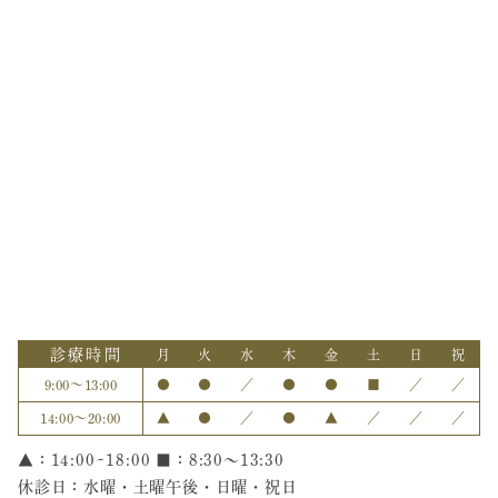
診療時間
月
火
水
木
金
土
日
祝
9:00〜13:00
●
●
／
●
●
■
／
／
14:00〜20:00
▲
●
／
●
▲
／
／
／
▲：14:00~18:00 ■：8:30～13:30
休診日：水曜・土曜午後・日曜・祝日