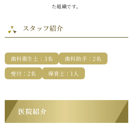
た組織です。
スタッフ紹介
歯科衛生士：3名
歯科助手：2名
受付：2名
保育士：1人
医院紹介